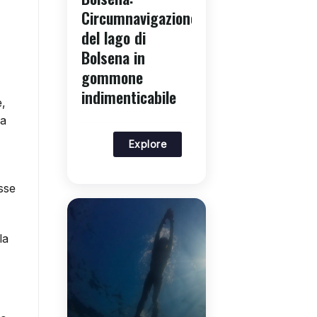
Circumnavigazione
del lago di
Bolsena in
gommone
indimenticabile
e,
la
Explore
sse
la