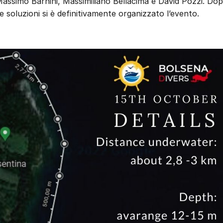
Massimo Barnini, Massimiliano Bellacima e David Pozzi. Do
e soluzioni si è definitivamente organizzato l’evento.