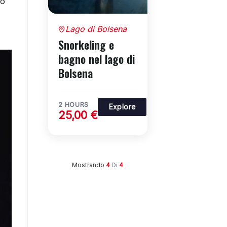
po
Lago di Bolsena
Snorkeling e
bagno nel lago di
Bolsena
2 HOURS
Explore
25,00
€
Mostrando
4
Di
4