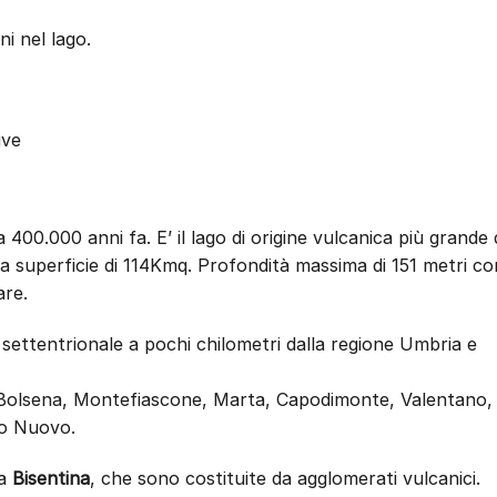
i nel lago.
ive
 400.000 anni fa. E’ il lago di origine vulcanica più grande 
na superficie di 114Kmq. Profondità massima di 151 metri co
are.
e settentrionale a pochi chilometri dalla regione Umbria e
no Bolsena, Montefiascone, Marta, Capodimonte, Valentano,
zo Nuovo.
la
Bisentina
, che sono costituite da agglomerati vulcanici.