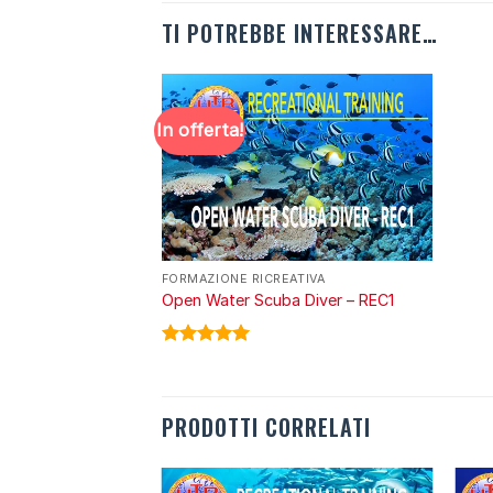
TI POTREBBE INTERESSARE…
In offerta!
FORMAZIONE RICREATIVA
Open Water Scuba Diver – REC1
Valutato
5.00
su 5
PRODOTTI CORRELATI