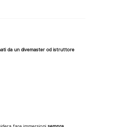
ti da un divemaster od istruttore
sidera fare immersioni
sempre