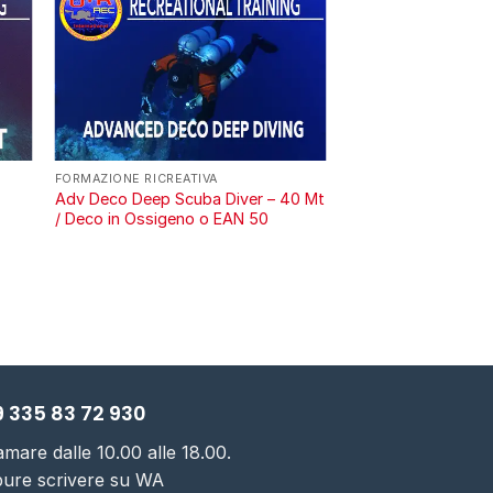
FORMAZIONE RICREATIVA
Adv Deco Deep Scuba Diver – 40 Mt
/ Deco in Ossigeno o EAN 50
 335 83 72 930
amare dalle 10.00 alle 18.00.
ure scrivere su WA