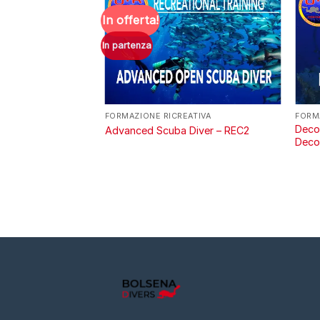
In offerta!
In partenza
ATIVA
FORMAZIONE RICREATIVA
FORM
go
Deco
Advanced Scuba Diver – REC2
Deco 