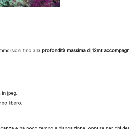
immersioni fino alla
profondità massima di 12mt accompagna
 in jpeg.
rpo libero.
acanza e ha poco tempo a disposizione, oppure per chi de