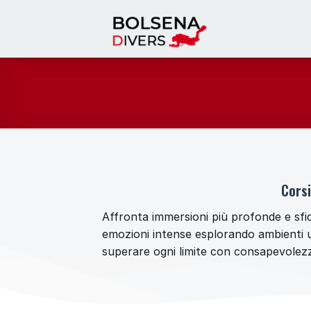
Salta
ai
contenuti
Corsi
Affronta immersioni più profonde e sfid
emozioni intense esplorando ambienti uni
superare ogni limite con consapevolezza